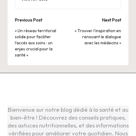
Post
Previous Post
Next Post
navigation
« Un réseau territorial
« Trouver l’inspiration en
solide pour faciliter
renouant le dialogue
l’accès aux soins : un
avec les médecins »
enjeu crucial pour la
santé »
Bienvenue sur notre blog dédié à la santé et au
bien-être ! Découvrez des conseils pratiques,
des astuces nutritionnelles, et des informations
vérifiées pour améliorer votre quotidien. Nous