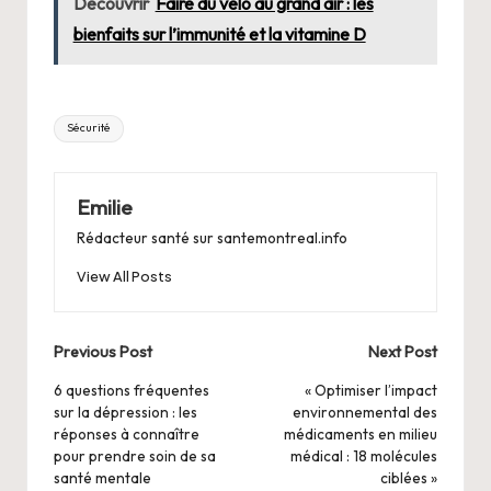
Découvrir
Faire du vélo au grand air : les
bienfaits sur l’immunité et la vitamine D
Tags:
Sécurité
Emilie
Rédacteur santé sur santemontreal.info
View All Posts
Post
Previous Post
Next Post
navigation
6 questions fréquentes
« Optimiser l’impact
sur la dépression : les
environnemental des
réponses à connaître
médicaments en milieu
pour prendre soin de sa
médical : 18 molécules
santé mentale
ciblées »