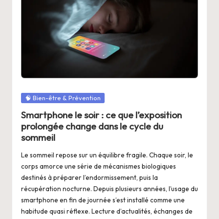
r
Amiante et qualité de l’air intérieur : ce
qu’il faut comprendre
é
mai 20, 2026
Intoxication au plomb : les signes qui
v
doivent alerter
mai 7, 2026
e
Un système de santé en pleine mutation
au cœur de la métropole
n
avril 20, 2026
Qualité de l’eau à la maison : quels
ti
signes doivent alerter ?
Posted
🧠 Bien-être & Prévention
avril 9, 2026
o
Stabilité des vaccins et produits
in
Smartphone le soir : ce que l’exposition
sensibles : le rôle clé des enceintes
n
climatiques en biotechnologie
prolongée change dans le cycle du
mars 26, 2026
sommeil
Exposition au plomb : quels effets sur le
cerveau et le système nerveux ?
Le sommeil repose sur un équilibre fragile. Chaque soir, le
mars 24, 2026
corps amorce une série de mécanismes biologiques
destinés à préparer l’endormissement, puis la
récupération nocturne. Depuis plusieurs années, l’usage du
smartphone en fin de journée s’est installé comme une
habitude quasi réflexe. Lecture d’actualités, échanges de