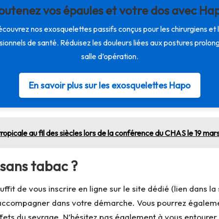
outenez vos épaules et votre dos avec Ha
couvrez nos exosquelettes passifs conçus pour les chirurgiens et 
sionnels de santé. Réduisez les douleurs liées aux postures prolon
salle d’opération.
En savoir plus sur les exosquelettes Hapo
opicale au fil des siècles lors de la conférence du CHAS le 19 mar
sans tabac ?
uffit de vous inscrire en ligne sur le site dédié (lien dans l
 accompagner dans votre démarche. Vous pourrez également
effets du sevrage. N’hésitez pas également à vous entourer