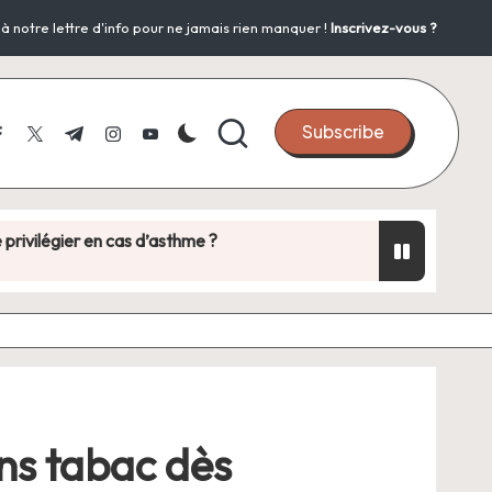
notre lettre d'info pour ne jamais rien manquer !
Inscrivez-vous ?
Subscribe
acebook.com
twitter.com
t.me
instagram.com
youtube.com
rivilégier en cas d’asthme ?
 l’eau calcaire peut-elle assécher la peau ?
26
ir intérieur : ce qu’il faut comprendre
ne mutation au cœur de la métropole
ans tabac dès