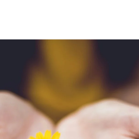
duits sensibles : le rôle clé des enceintes climatiques en biotechnol