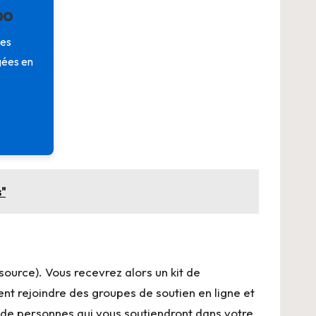
po
les
gées en
s"
a source). Vous recevrez alors un kit de
 rejoindre des groupes de soutien en ligne et
 de personnes qui vous soutiendront dans votre