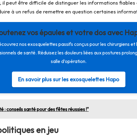
 peut être difficile de distinguer les informations fiables
re à un refus de remettre en question certaines informat
outenez vos épaules et votre dos avec Ha
couvrez nos exosquelettes passifs conçus pour les chirurgiens et 
sionnels de santé. Réduisez les douleurs liées aux postures prolon
salle d’opération.
En savoir plus sur les exosquelettes Hapo
é : conseils santé pour des fêtes réussies !"
olitiques en jeu