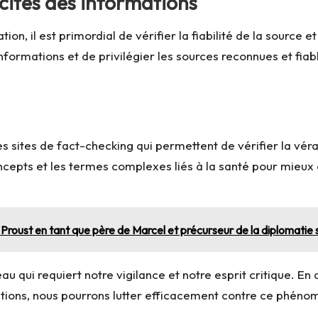
racités des informations
 il est primordial de vérifier la fiabilité de la source et l
ormations et de privilégier les sources reconnues et fiab
les sites de fact-checking qui permettent de vérifier la véra
ncepts et les termes complexes liés à la santé pour mieux
Proust en tant que père de Marcel et précurseur de la diplomatie s
au qui requiert notre vigilance et notre esprit critique. E
mations, nous pourrons lutter efficacement contre ce phéno