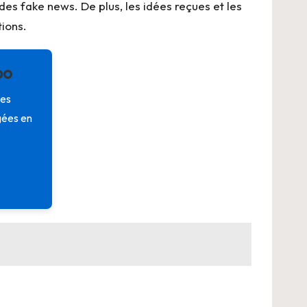
 des fake news. De plus, les idées reçues et les
ions.
po
les
gées en