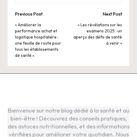
Post
Previous Post
Next Post
navigation
« Améliorer la
« Les révélations sur les
performance achat et
examens 2025 : un
logistique hospitalière :
aperçu des défis de santé
une feuille de route pour
à venir »
tous les établissements
de santé »
Bienvenue sur notre blog dédié à la santé et au
bien-être ! Découvrez des conseils pratiques,
des astuces nutritionnelles, et des informations
vérifiées pour améliorer votre quotidien. Nous