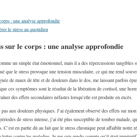
e corps : une analyse approfondie
rer le stress au quotidien
ss sur le corps : une analyse approfondie
comme un simple état émotionnel, mais il a des répercussions tangibles s
ué que le stress provoque une tension musculaire, ce qui me rend souvent
née de maux de tête et de douleurs dans le dos, me laissant parfois épu
que ces symptômes sont le résultat de la libération de cortisol, une horm
raîner des effets secondaires néfastes lorsqu’elle est produite en excès.
te pas aux douleurs physiques. J’ai également observé des effets sur mo
 périodes de stress intense, j’ai été plus susceptible de tomber malade, 
s. C’est en partie dû au fait que le stress chronique peut affaiblir notre
lutter contre les maladies. Je me suis rendu compte qu’il était impératif 