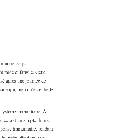
ur notre corps.
 raide et fatigué. Cette
isé après une journée de
one qui, bien qu’essentielle
n système immunitaire. À
que ce soit un simple rhume
 réponse immunitaire, rendant
de prêter attention à ces