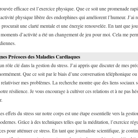
rouvée efficace est l’exercice physique. Que ce soit une promenade rap
’activité physique libère des endorphines qui améliorent l’humeur. J’a
procurait une clarté mentale et une énergie renouvelée. En tant que jour
es moments d’activité a été un changement de jeu pour moi. Cela me per
diennes.
ignes Précoces des Maladies Cardiaques
 un rôle clé dans la gestion du stress. J’ai appris que discuter de mes p
ormément. Que ce soit par le biais d’une conversation téléphonique ou 
relativiser mes problèmes. La recherche montre que des liens sociaux so
notre résilience. Je vous encourage à cultiver ces relations et à ne pas h
r.
s effets du stress sur notre corps est une étape essentielle vers la ges
ernes. Grâce à des techniques telles que la méditation, l’exercice régulie
es pour atténuer ce stress. En tant que journaliste scientifique, je cont